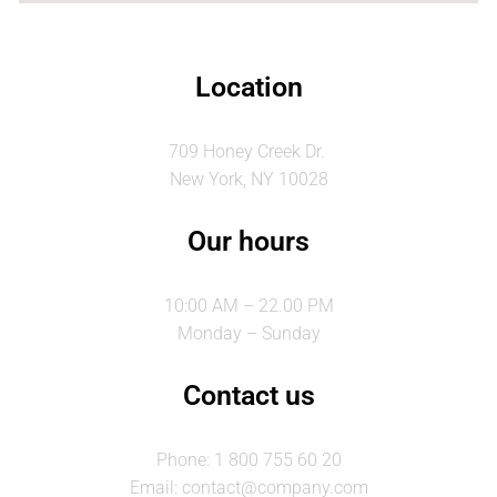
Location
709 Honey Creek Dr.
New York, NY 10028
Our hours
10:00 AM – 22.00 PM
Monday – Sunday
Contact us
Phone: 1 800 755 60 20
Email: contact@company.com