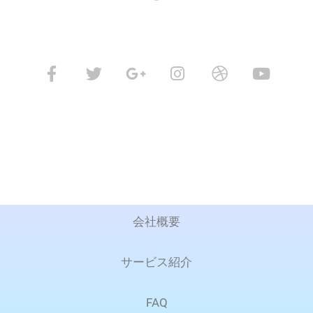
F
T
G
I
D
Y
a
w
o
n
r
o
c
i
o
s
i
u
e
t
g
t
b
t
b
t
l
a
b
u
o
e
e
g
b
b
o
r
-
r
l
e
k
p
a
e
-
l
m
f
u
s
-
g
会社概要
サービス紹介
FAQ