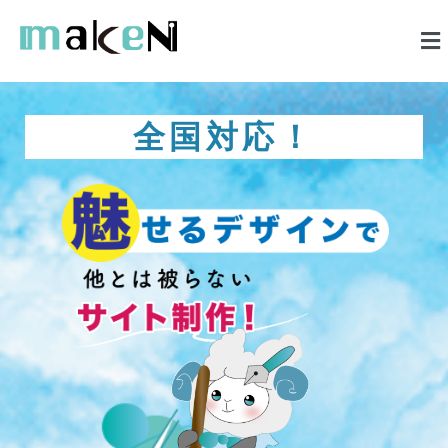
内
メ
容
ニ
を
ュ
ー
ス
キ
全国対応！
ッ
プ